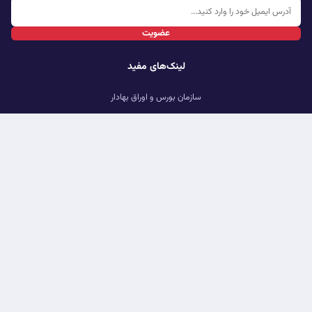
عضویت
لینک‌های مفید
سازمان بورس و اوراق بهادار
بانک مرکزی ایران
بورس نیویورک
بازار بورس لندن
دسترسی سریع
یادداشت
عکس
ویدئو
فناوری