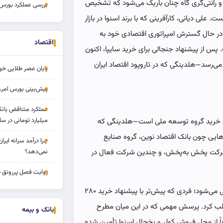
نی و رانتی‌گری گاه چنان باریک می‌شود که تشخیص
بررسی عملکرد بورس ۱۴ مردا
علی دیانی، کارآفرینی که با برند اسنوا در بازار
، در حال گسترش امپراتوری اقتصادی خود به
اقتصاد
پس از پیشنهاد جنجالی برای خرید سایپا، اکنون
ی‌رسد—هلدینگی که در تاروپود اقتصاد ایران
پایان عصر طلایی خود
پیش‌بینی بورس امروز ۱۷ مرد
میلیارد تومانی در سا
دد خرید گروه توسعه ملی است—هلدینگی که
هایی چون بانک اقتصاد نوین، گروه صنایع
چرا درآمد سرانه ایرا
 شرکت پخش به‌پخش، و چندین شرکت فعال در
نمی‌دهد؟
روایت فصل پررونق 
این اقدام، در ادامه روند توسعه‌طلبی اقتصادی دیانی ارزیابی می‌شود؛ فردی که پیش‌تر با پیشنهاد خرید ۲۸۰
د جلب کرد. پرسش مهمی که در این میان مطرح
بانک و بیمه
ً از محل فروش کولر و یخچال اسنوا تأمین شده