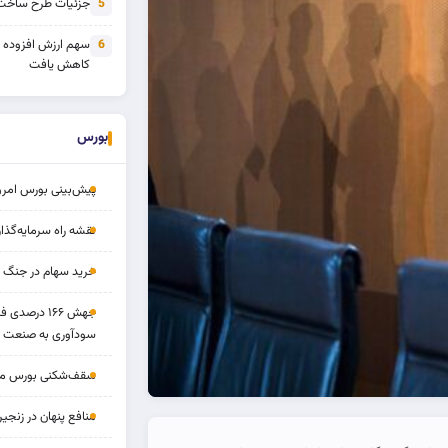
جزئیات طرح ساخت 
5
سهم ارزش افزوده
6
کاهش یافت
بورس
پیش‌بینی بورس امروز ۱۷ مرد
نقشه راه سرمایه‌گذار
خرید سهام در جنگ 
جهش ۱۶۶ درص
سودآوری به صنعت د
سقف‌شکنی بورس مرداد 
منافع پنهان در زنج