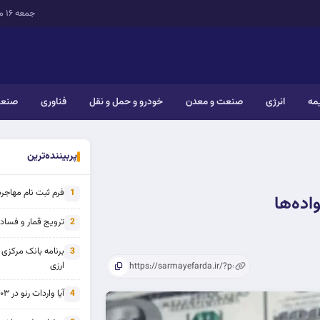
جمعه ۱۶ مرداد ۱۴۰۵
یمه
انرژی
صنعت و معدن
خودرو و حمل و نقل
فناوری
صنعت
پربیننده‌ترین
فرم ثبت نام مهاجرت 
1
اده‌ها
ترویج قمار و فساد ی
2
برنامه بانک مرکزی
3
ارزی
آیا واردات رنو در ۱۴۰۳ از تحریم خارج شده است؟
4