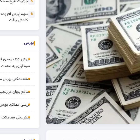
جزئیات طرح ساخت 
5
سهم ارزش افزوده
6
کاهش یافت
بورس
جهش ۱۶۶ درص
سودآوری به صنعت د
سقف‌شکنی بورس مرداد 
منافع پنهان در زنج
بررسی عملکرد بورس ۱۴ مردا
پیش‌بینی معاملات بورس ف