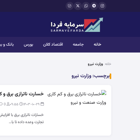
فتن به محتوای اصلی
خانه
جامعه
اقتصاد کلان
بورس
بانک و ب
خانه
وزارت نیرو
برچسب:
وزارت نیرو
خسارت ناترازی برق و ک
0
modir
۰۹:۵۵
۱۴۰۳-۱۰-۲۹
خسارات ناترازی برق با افزایش
تجارت وعده داده تا با…