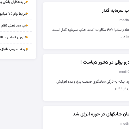
ابر بدهکاران بانکی پ
شرایط وام ۷۵ میلیونی بازنشستگان
سپر محافظتی نظام بان
به گزارش سرمایه فردا، طبق اعلام ساتپا ۱۹۷۰ مگاوات آماده جذب سرمایه گذار است.
ها در…
نقدی بر تحلیل مطالب
چرخه‌ معیوب ناترازی
درو برقی در کشور کجاست !
جود اینکه به تازگی سخنگوی صنعت برق وعده افزایش
ی در کشور…
زمان شانگهای در حوزه انرژی شد