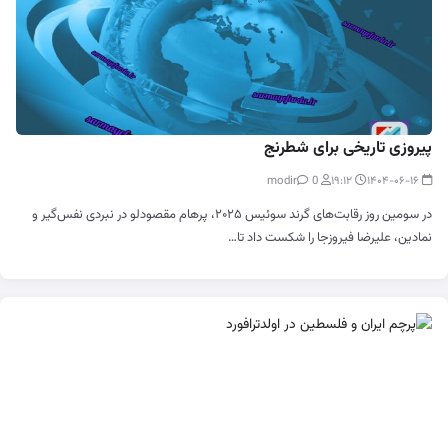
پیروزی تاریخی برای شطرنج
0
modir
۱۹:۱۲
۱۴۰۴-۰۶-۱۶
در سومین روز رقابت‌های گرند سوئیس ۲۰۲۵، پرهام مقصودلو در نبردی نفس‌گیر و
نمادین، علیرضا فیروزجا را شکست داد تا…