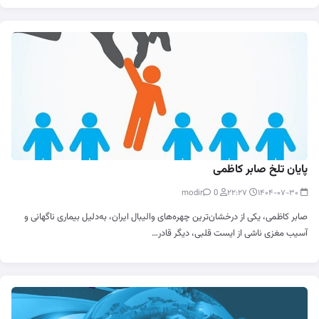
پایان تلخ صابر کاظمی
0
modir
۲۲:۲۷
۱۴۰۴-۰۷-۳۰
صابر کاظمی، یکی از درخشان‌ترین چهره‌های والیبال ایران، به‌دلیل بیماری ناگهانی و
آسیب مغزی ناشی از ایست قلبی، دیگر قادر…