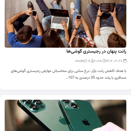
رانت پنهان در رجیستری گوشی‌ها
0
modir
۲۰:۲۵
۱۴۰۴-۰۹-۲۸
با هدف کاهش رانت بازار، نرخ سنایی برای محاسباتی عوارض رجیستری گوشی‌های
مسافری با رشد حدود 35 درصدی به 107…