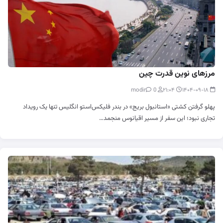
مرزهای نوین قدرت چین
0
modir
۲۱:۰۴
۱۴۰۴-۰۹-۱۸
پهلو گرفتن کشتی «استانبول بریج» در بندر فلیکس‌استو انگلیس تنها یک رویداد
تجاری نبود؛ این سفر از مسیر اقیانوس منجمد…