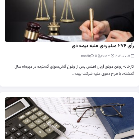
رأی ۲۷۶ میلیاردی علیه بیمه دی
0
modir
۲۰:۵۳
۱۴۰۴-۰۷-۱۱
کارخانه روغن موتور آریان اطلس پس از وقوع آتش‌سوزی گسترده در مهرماه سال
گذشته، با طرح دعوی علیه شرکت بیمه…