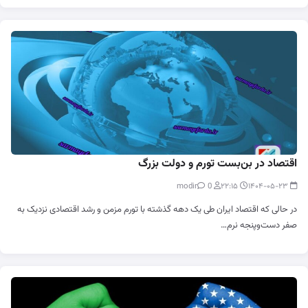
اقتصاد در بن‌بست تورم و دولت بزرگ
0
modir
۲۲:۱۵
۱۴۰۴-۰۵-۲۳
در حالی که اقتصاد ایران طی یک دهه گذشته با تورم مزمن و رشد اقتصادی نزدیک به
صفر دست‌و‌پنجه نرم…