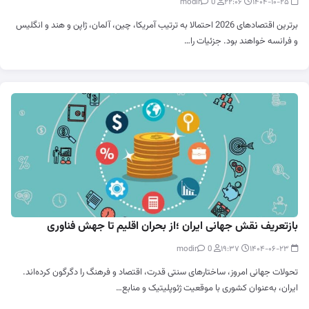
0
modir
۲۲:۰۶
۱۴۰۴-۱۰-۲۵
برترین اقتصادهای 2026 احتمالا به ترتیب آمریکا، چین، آلمان، ژاپن و هند و انگلیس
و فرانسه خواهند بود. جزئیات را…
بازتعریف نقش جهانی ایران ؛از بحران اقلیم تا جهش فناوری
0
modir
۱۹:۳۷
۱۴۰۴-۰۶-۲۳
تحولات جهانی امروز، ساختارهای سنتی قدرت، اقتصاد و فرهنگ را دگرگون کرده‌اند.
ایران، به‌عنوان کشوری با موقعیت ژئوپلیتیک و منابع…