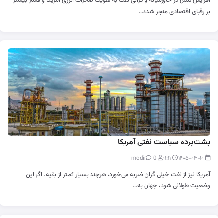
افزایش تنش در خاورمیانه و گرانی نفت به تقویت صادرات انرژی آمریکا و فشار بیشتر
بر رقبای اقتصادی منجر شده…
پشت‌پرده سیاست نفتی آمریکا
0
modir
۰۱:۱۱
۱۴۰۵-۰۳-۱۰
آمریکا نیز از نفت خیلی گران ضربه می‌خورد، هرچند بسیار کمتر از بقیه. اگر این
وضعیت طولانی شود، جهان به…