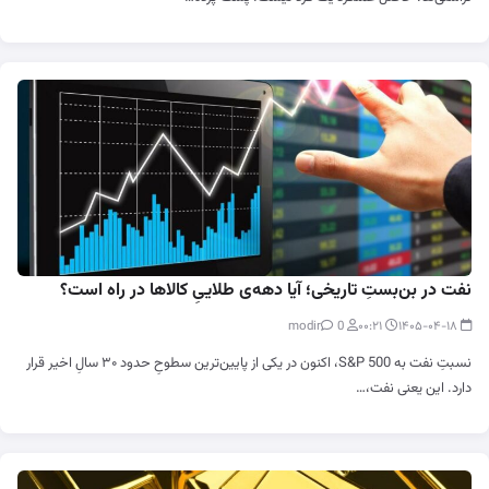
نفت در بن‌بستِ تاریخی؛ آیا دهه‌ی طلاییِ کالاها در راه است؟
0
modir
۰۰:۲۱
۱۴۰۵-۰۴-۱۸
نسبتِ نفت به S&P 500، اکنون در یکی از پایین‌ترین سطوحِ حدود ۳۰ سالِ اخیر قرار
دارد. این یعنی نفت،…