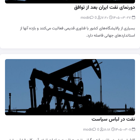
دورنمای نفت ایران بعد از توافق
0
modir
۱۷:۲۰
۱۴۰۵-۰۳-۲۷
بسیاری از پالایشگاه‌های کشور با فناوری قدیمی فعالیت می‌کنند و بازده آنها از
استانداردهای جهانی فاصله دارد.
نفت در لباس سیاست
0
modir
۱۸:۱۸
۱۴۰۵-۰۳-۱۱