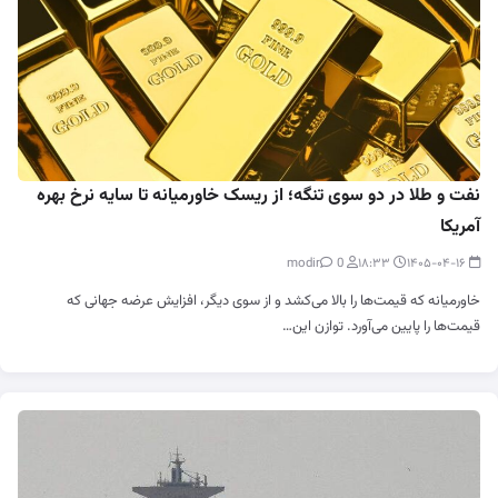
نفت و طلا در دو سوی تنگه؛ از ریسک خاورمیانه تا سایه نرخ بهره
آمریکا
0
modir
۱۸:۳۳
۱۴۰۵-۰۴-۱۶
خاورمیانه که قیمت‌ها را بالا می‌کشد و از سوی دیگر، افزایش عرضه جهانی که
قیمت‌ها را پایین می‌آورد. توازن این…