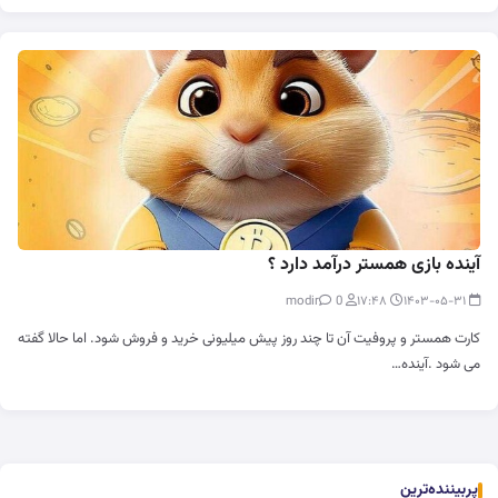
آینده بازی همستر درآمد دارد ؟
0
modir
۱۷:۴۸
۱۴۰۳-۰۵-۳۱
کارت همستر و پروفیت آن تا چند روز پیش میلیونی خرید و فروش شود. اما حالا گفته
می شود .آینده…
پربیننده‌ترین