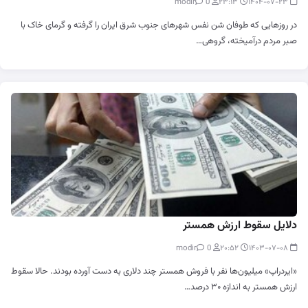
0
modir
۲۳:۱۳
۱۴۰۴-۰۷-۲۳
در روزهایی که طوفان شن نفس شهرهای جنوب شرق ایران را گرفته و گرمای خاک با
صبر مردم درآمیخته، گروهی…
دلایل سقوط ارزش همستر
0
modir
۲۰:۵۲
۱۴۰۳-۰۷-۰۸
«ایردراپ» میلیون‌ها نفر با فروش همستر چند دلاری به دست آورده بودند. حالا سقوط
ارزش همستر به اندازه ۳۰ درصد…