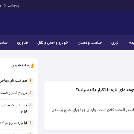
پنجشنبه ۱۵ مرداد ۱۴۰۵
یمه
انرژی
صنعت و معدن
خودرو و حمل و نقل
فناوری
صنعت
پربیننده‌ترین
فرم ثبت نام مهاجرت 
1
عده‌ای تازه یا تکرارِ یک سراب؟
ترویج قمار و فساد ی
2
برنامه بانک مرکزی
3
بات در اقتصاد کلان است، چاره‌ای جز اجرایِ جدیِ برنامه‌ی
ارزی
آیا واردات رنو در ۱۴۰۳ از تحریم خارج شده است؟
4