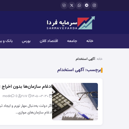
فتن به محتوای اصلی
خانه
جامعه
اقتصاد کلان
بورس
بانک و ب
خانه
آگهی استخدام
برچسب:
آگهی استخدام
ادغام سازمان‌ها بدون اخراج ؛و
0
modir
۲۱:۱۷
۱۴۰۵-۰۳-۳۰
اگر دولت به‌دنبال مهار تورم و ایجاد ث
ادغامِ سازمان‌های موازی…