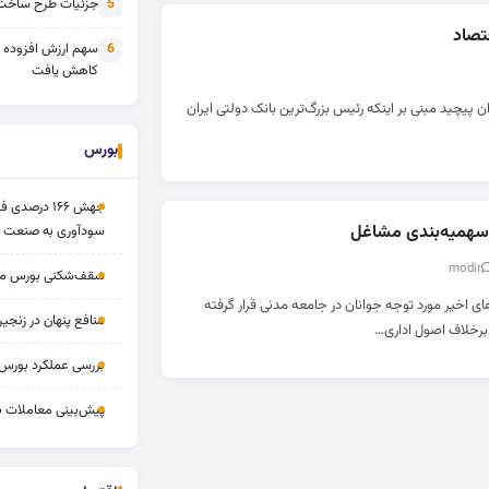
جزئیات طرح ساخت 
5
تصاد
سهم ارزش افزوده
6
کاهش یافت
 پیچید مبنی بر اینکه رئیس بزرگ‌ترین بانک دولتی ایران
بورس
جهش ۱۶۶ درص
 سهمیه‌بندی مشاغل
سودآوری به صنعت د
سقف‌شکنی بورس مرداد 
ی اخیر مورد توجه جوانان در جامعه مدنی قرار گرفته
منافع پنهان در زنج
برخلاف اصول اداری…
بررسی عملکرد بورس ۱۴ مردا
پیش‌بینی معاملات بورس ف