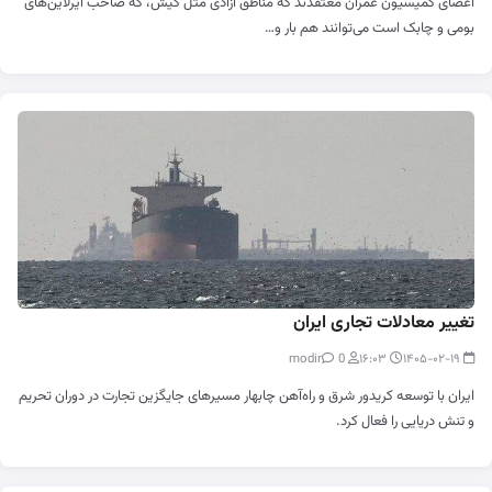
اعضای کمیسیون عمران معتقدند که مناطق آزادی مثل کیش، که صاحب ایرلاین‌های
بومی و چابک است می‌توانند هم بار و…
تغییر معادلات تجاری ایران
0
modir
۱۶:۰۳
۱۴۰۵-۰۲-۱۹
ایران با توسعه کریدور شرق و راه‌آهن چابهار مسیرهای جایگزین تجارت در دوران تحریم
و تنش دریایی را فعال کرد.