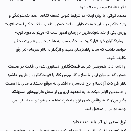
دلار
۲۸.۵۰۰
تومانی حذف شود.
محمد تبرائی با بیان اینکه در شرایط کنونی ضعف تقاضا، عدم نقدشوندگی و
رکود حاکم در سایر طبقات دارایی مانند خودرو، طلا و املاک حاکم است، افزود:
بورس یکی از نقد شونده‌ترین بازارهای امروز است که می‌تواند مورد توجه
سرمایه‌گذاران خرد قرار گیرد. اما جذب سرمایه ها در صورتی قابلیت تحقق
خواهد داشت که سایر پارامترهای مبهم و اثرگذار بر
بازار سرمایه
نیز رفع
تکلیف شود.
او ادامه داد: همچنین شرایط
قیمت‌گذاری دستوری
شورای رقابت در صنعت
خودرو که می‌توان آن را با ساز و کار بورس کالا یا قیمت‌گذاری از طریق حاشیه
بازار رفع کرد، آزادسازی نرخ تایرسازان، افشای به موقع بخشنامه‌های با اهمیت
و همچنین الزام شرکت‌ها به
تجدید ارزیابی از محل دارایی‌های استهلاک
پذیر
می‌تواند به واقعی شدن ترازنامه شرکت‌ها منجر شود و همه اینها می
توانند بورس را متحول کند.
نرخ تسعیر ارز اثر بلند مدت دارد
نرخ تسعیر ارز
اثر بلند مدت تری دارد که به مرور خود را در صورت‌های مالی و