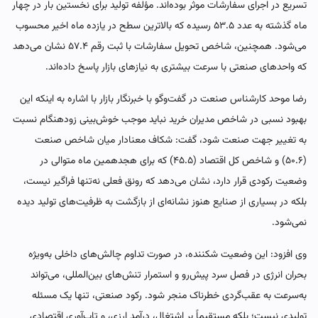
تسریع در اجرای سفارشات موثر بوده‌اند. مؤلفه تولید برای نخستین بار در چهار
ماه گذشته به عدد ۵۳.۵ رسیده که بالاترین سطح در یازده ماه اخیر محسوب
می‌شود. همچنین، شاخص تحویل سفارشات با ثبت رقم ۵۷.۴ نشان می‌دهد
که واحدهای صنعتی با سرعت بیشتری به نیازهای بازار پاسخ داده‌اند.
رضا موحد کارشناس صنعت در گفت‌وگو با خبرنگار بازار با اشاره به اینکه این
بهبود نسبی در شاخص مدیران خرید نباید موجب خوش‌بینی زودهنگام نسبت
به تغییر جهت صنعت شود، گفت: شکاف معنادار میان شاخص صنعت
(۵۰.۶) و شاخص کل اقتصاد (۴۵.۵) که برای هجدهمین ماه متوالی در
وضعیت رکودی قرار دارد، نشان می‌دهد که رونق فعلی نه‌تنها فراگیر نیست،
بلکه در بسیاری از صنایع هنوز نشانه‌ای از بازگشت به ظرفیت‌های تولید دیده
نمی‌شود.
وی افزود: این وضعیت شکننده، در صورت تداوم چالش‌های داخلی به‌ویژه
بحران انرژی در فصل سرد پیش‌رو و استمرار تنش‌های بین‌المللی، می‌تواند
به‌سرعت به عقب‌گردی خطرناک منجر شود. رکود صنعتی، تنها یک مسئله
تولیدی نیست؛ بلکه مستقیماً بر اشتغال، درآمد ارزی، و تاب‌آوری اقتصادی