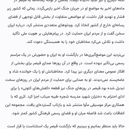
نکته دیگری را نیز نباید نادیده گرفت. بخشی از توجه رسانه‌ها به قیصر در
ماه‌های اخیر به مواضع او در جریان جنگ اخیر بازمی‌گردد. زمانی که کشور زیر
فشار و تهدید قرار داشت، او مواضعی متفاوت از بخش قابل توجهی از فضای
رسانه‌ای خارج از کشور اتخاذ کرد. ویدئوهای متعددی منتشر کرد، درباره ایران
سخن گفت و از مردم ایران حمایت کرد. در پیام‌هایش بر هویت ملی تأکید
داشت و تلاش می‌کرد مخاطبان خود را به همبستگی دعوت کند.
بی‌تردید این موضع‌گیری‌ها در بازگشت او به ایران و حضورش در یک مراسم
رسمی بی‌تأثیر نبوده است. در واقع در آن روزها صدای قیصر برای بخشی از
افکار عمومی معنای دیگری نیز پیدا کرد. مخاطبانش او را یک خواننده شاد و
عامه‌پسند نمی‌دیدند. او به صدایی برای حمایت از مردم ایران در روزهای سخت
تبدیل شده بود.قیصر در روزهای جنگ نیز قطعه «کفش‌های کتونی» را برای
ادای احترام به دختران شهید مدرسه شجره طیبه میناب اجرا کرد. اثری که با
همکاری مرکز موسیقی مأوا منتشر شد و بازتاب گسترده‌ای یافت. مجموعه این
اتفاقات باعث شد فاصله میان او و فضای رسمی فرهنگی کشور کمتر شود.
حالا باید منتظر بمانیم و ببینیم که بازگشت قیصر یک استثناست یا قرار است