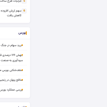
جزئیات طرح ساخت 
5
سهم ارزش افزوده
6
کاهش یافت
بورس
خرید سهام در جنگ 
جهش ۱۶۶ درص
سودآوری به صنعت د
سقف‌شکنی بورس مرداد 
منافع پنهان در زنج
بررسی عملکرد بورس ۱۴ مردا