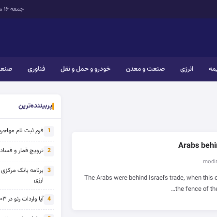
جمعه ۱۶ مرداد ۱۴۰۵
یمه
انرژی
صنعت و معدن
خودرو و حمل و نقل
فناوری
صنعت
پربیننده‌ترین
فرم ثبت نام مهاجرت 
1
Arabs behi
ترویج قمار و فساد ی
2
برنامه بانک مرکزی
3
The Arabs were behind Israel's trade, when this 
ارزی
the fence of t
آیا واردات رنو در ۱۴۰۳ از تحریم خارج شده است؟
4