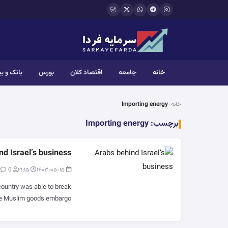
فتن به محتوای اصلی
خانه
جامعه
اقتصاد کلان
بورس
بانک و ب
خانه
Importing energy
برچسب:
Importing energy
nd Israel’s business
0
modir
۲۱:۱۵
۱۴۰۳-۰۵-۱۵
country was able to break
he Muslim goods embargo…