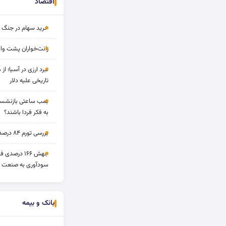
اقتصاد
خرید سهام در جنگ 
رانت‌خواران پشت واگ
نبرد ارزی در آسیا؛ از 
تاریخی علیه دلار
بمب ساعتی بازنشستگ
به فکر فردا باشند؟
بررسی تورم ۸۴ درصدی و بازدهی طلا و بورس
جهش ۱۶۶ درص
سودآوری به صنعت د
بانک و بیمه