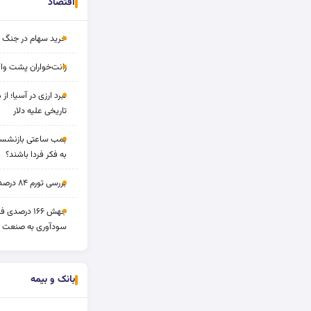
اقتصاد
خرید سهام در جنگ 
رانت‌خواران پشت واگ
نبرد ارزی در آسیا؛ از 
تاریخی علیه دلار
بمب ساعتی بازنشستگ
به فکر فردا باشند؟
بررسی تورم ۸۴ درصدی و بازدهی طلا و بورس
جهش ۱۶۶ درص
سودآوری به صنعت د
بانک و بیمه