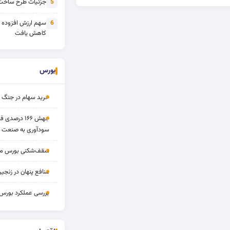
جزئیات طرح ساخت 
5
سهم ارزش افزوده
6
کاهش یافت
بورس
خرید سهام در جنگ 
جهش ۱۶۶ درص
سودآوری به صنعت د
سقف‌شکنی بورس مرداد 
منافع پنهان در زنج
بررسی عملکرد بورس ۱۴ مردا