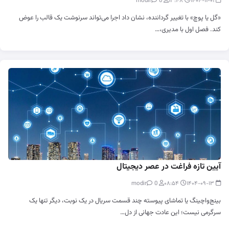
0
modir
۱۳:۴۸
۱۴۰۴-۱۱-۰۱
«گل یا پوچ» با تغییر گرداننده، نشان داد اجرا می‌تواند سرنوشت یک قالب را عوض
کند. فصل اول با مدیری،…
آیین تازه فراغت در عصر دیجیتال
0
modir
۰۸:۵۴
۱۴۰۴-۰۹-۱۳
بینج‌واچینگ یا تماشای پیوسته چند قسمت سریال در یک نوبت، دیگر تنها یک
سرگرمی نیست؛ این عادت جهانی از دل…