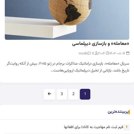
«معامله» و بازسازی دیپلماسی
0
modir
۲۱:۰۴
۱۴۰۴-۰۸-۱۶
سریال «معامله»، بازسازی دراماتیک مذاکرات برجام در ژنو ۲۰۱۵، بیش از آنکه روایت‌گر
تاریخ باشد، بازتابی از تخیل دیپلماتیک اروپایی‌هاست…
صفحه‌بندی
3
2
1
پربیننده‌ترین
فرم ثبت نام مهاجرت به کانادا برای افغانها
1