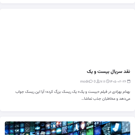
نقد سریال بیست‌ و یک
0
modir
۱۷:۱۱
۱۴۰۵-۰۲-۲۶
بهنام بهزادی در فیلم «بیست‌ و یک» یک ریسک بزرگ کرده؛ آیا این ریسک جواب
می‌دهد و مخاطبان جذب تماشا…