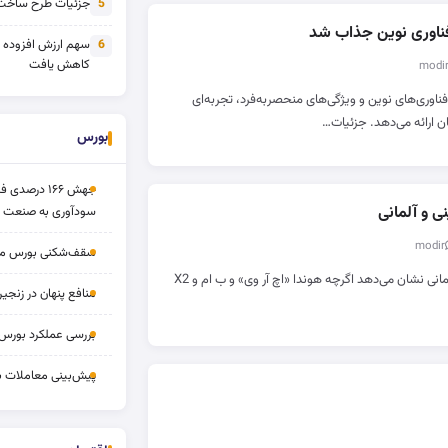
جزئیات طرح ساخت 
5
سهم ارزش افزوده
6
کاهش یافت
۲۰۲۵ با معرفی فناوری‌های نوین و ویژگی‌های منحصر‌به‌فرد، تجربه‌ای
گان ارائه می‌دهد. جزئیات…
بورس
جهش ۱۶۶ درص
ی و آلمانی
سودآوری به صنعت د
سقف‌شکنی بورس مرداد 
مقایسه شاسی بلند ژاپنی و آلمانی نشان می‌دهد اگرچه هوندا «اچ آر وی» و ب ام و X2
منافع پنهان در زنج
بررسی عملکرد بورس ۱۴ مردا
پیش‌بینی معاملات بورس ف