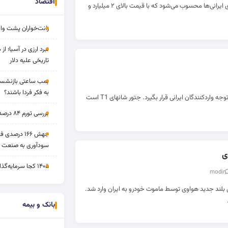
اقتصاد
ونوسیا استار خودرو وارداتی جدید برای ایرانی‌ها محسوب می‌شود که با قیمت بالای ۲ میلیارد و
رانت‌خواران پشت واگ
نبرد ارزی در آسیا؛ از 
تاریخی علیه دلار
بمب ساعتی بازنشستگ
به فکر فردا باشند؟
شاسی بلند جدیدی که میتواند مورد توجه واردکنندگان ایرانی قرار بگیرد. جتور شانهای T1 است
بررسی تورم ۸۴ درصدی و بازدهی طلا و بورس
جهش ۱۶۶ درص
سودآوری به صنعت د
ی
۱۴۰۵ کجا سرمایه‌گذاری کنیم؟
 بلند جدید هواوی توسط ماموت خودرو به ایران وارد شد.
بانک و بیمه