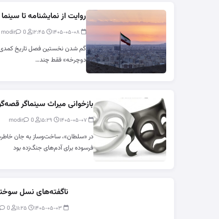
روایت از نمایشنامه تا سینما
0
modir
۱۲:۴۵
۱۴۰۵-۰۵-۰۸
گم شدن نخستین فصل تاریخ کمدی ایرا
دوچرخه» فقط چند…
بازخوانی میراث سینماگر قصه‌گو
0
modir
۱۵:۲۹
۱۴۰۵-۰۵-۰۷
در «سلطان»، ساخت‌وساز به جان خاطره 
فرسوده برای آدم‌های جنگ‌زده بود
ناگفته‌های نسل سوخته
0
modir
۱۱:۲۵
۱۴۰۵-۰۵-۰۳