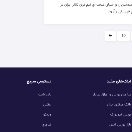
ندریان و اشیای صحنه‌ای نیم قرن تئاتر ایران در
 فهرستی از آن‌ها…
10
لینک‌های مفید
دسترسی سریع
سازمان بورس و اوراق بهادار
یادداشت
بانک مرکزی ایران
عکس
بورس نیویورک
ویدئو
بازار بورس لندن
فناوری