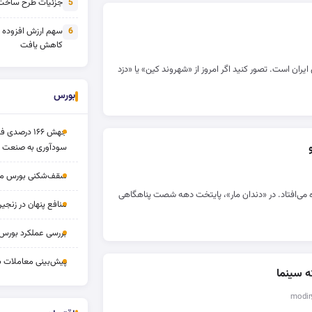
جزئیات طرح ساخت 
5
سهم ارزش افزوده
6
کاهش یافت
ن است. تصور کنید اگر امروز از «شهروند کین» یا «دزد
بورس
جهش ۱۶۶ درص
سودآوری به صنعت د
سقف‌شکنی بورس مرداد 
می‌افتاد. در «دندان مار»، پایتخت دهه شصت پناهگاهی
منافع پنهان در زنج
بررسی عملکرد بورس ۱۴ مردا
پیش‌بینی معاملات بورس ف
 سینما