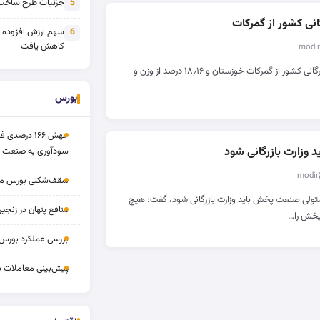
جزئیات طرح ساخت 
5
انی کشور از گمرکات
سهم ارزش افزوده
6
کاهش یافت
درصد از ارزش کل مبادلات بازرگانی کشور از گمرکات خوزستان و ۱۸٫۱۶ درصد از وزن و
بورس
جهش ۱۶۶ درص
وزارت بازرگانی شود
سودآوری به صنعت د
سقف‌شکنی بورس مرداد 
 متولی صنعت پخش باید وزارت بازرگانی شود، گفت: هیچ
منافع پنهان در زنج
پخش را…
بررسی عملکرد بورس ۱۴ مردا
پیش‌بینی معاملات بورس ف