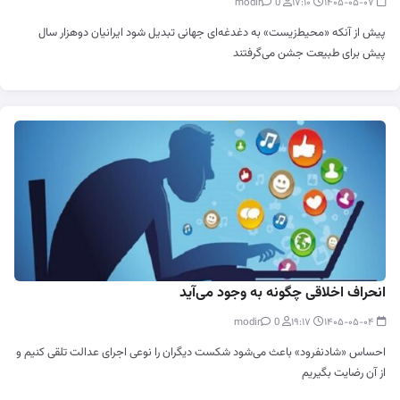
0
modir
۱۷:۱۰
۱۴۰۵-۰۵-۰۷
پیش از آنکه «محیط‌زیست» به دغدغه‌ای جهانی تبدیل شود ایرانیان دوهزار سال
پیش برای طبیعت جشن می‌گرفتند
انحراف اخلاقی چگونه به وجود می‌آید
0
modir
۱۹:۱۷
۱۴۰۵-۰۵-۰۴
احساس «شادنفرود» باعث می‌شود شکست دیگران را نوعی اجرای عدالت تلقی کنیم و
از آن رضایت بگیریم