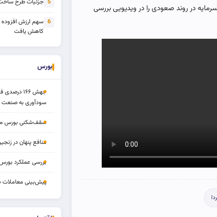
جزئیات طرح ساخت 
5
رمایه در روند صعودی را در ویدیویی بررسی
سهم ارزش افزوده
6
کاهش یافت
بورس
جهش ۱۶۶ درص
سودآوری به صنعت د
سقف‌شکنی بورس مرداد 
منافع پنهان در زنج
بررسی عملکرد بورس ۱۴ مردا
پیش‌بینی معاملات بورس ف
دا