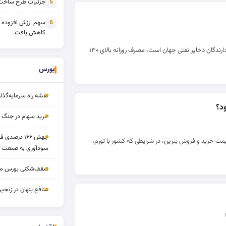
جزئیات طرح ساخت 
5
سهم ارزش افزوده
6
کاهش یافت
با وجود آنکه ایران یکی از بزرگ‌ترین دارندگان ذخایر نفتی جهان است، مصرف روزانه بالای ۱۳۰
بورس
نقشه راه سرمایه‌گذار
د؟
خرید سهام در جنگ 
جهش ۱۶۶ درص
مت خرید و فروش بنزین، در شرایطی که کشور با تورم،
سودآوری به صنعت د
سقف‌شکنی بورس مرداد 
منافع پنهان در زنج