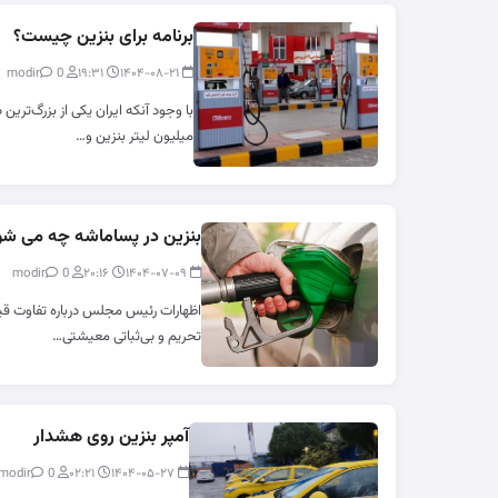
برنامه برای بنزین چیست؟
0
modir
۱۹:۳۱
۱۴۰۴-۰۸-۲۱
میلیون لیتر بنزین و…
بنزین در پساماشه چه می شو
0
modir
۲۰:۱۶
۱۴۰۴-۰۷-۰۹
اظهارات رئیس مجلس درباره تفاوت قی
تحریم و بی‌ثباتی معیشتی…
آمپر بنزین روی هشدار
0
modir
۰۲:۲۱
۱۴۰۴-۰۵-۲۷