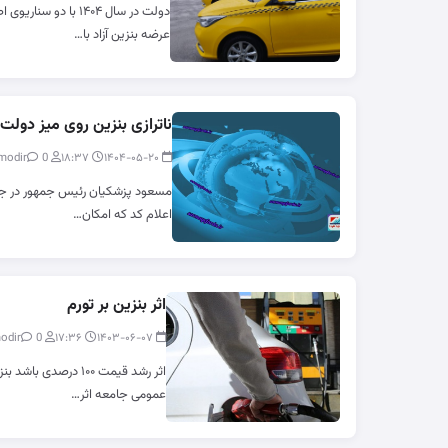
دولت در سال ۱۴۰۴ ب
عرضه بنزین آزاد با…
ناترازی بنزین روی میز دولت
0
modir
۱۸:۳۷
۱۴۰۴-۰۵-۲۰
مسعود پزشکیان رئیس جمهور در جمع م
اعلام کد که امکان…
اثر بنزین بر تورم
0
modir
۱۷:۳۶
۱۴۰۳-۰۶-۰۷
عمومی جامعه اثر…