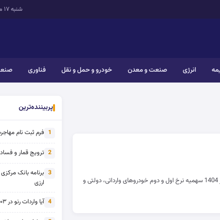
شنبه ۱۷ مرداد ۱۴۰۵
یمه
انرژی
صنعت و معدن
خودرو و حمل و نقل
فناوری
صنعت
پربیننده‌ترین
فرم ثبت نام مهاجرت 
1
ترویج قمار و فساد ی
2
برنامه بانک مرکزی
3
براساس مصوبه هیات وزیران از 15 آذر 1404 سهمیه نرخ اول و دوم خودروهای وارداتی، دولتی و
ارزی
آیا واردات رنو در ۱۴۰۳ از تحریم خارج شده است؟
4