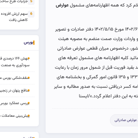
جزئیات طرح ساخت 
5
علام کرد که همه اظهارنامه‌های مشمول
عوارض
سهم ارزش افزوده
6
کاهش یافت
در این بخشنامه آمده است: «پیرو بخشنامه شماره ۱۴۰۲/۶۳۴۲۵۶ مورخ ۱۴۰۲/۵/۱۵ دفتر صادرات و تصویر
۱ دفتر مقررات صادرات و واردات وزارت صمت منضم به مصوبه هیئت
بورس
ع بند ز تبصره ۶ قانون بودجه سال ۱۴۰۲ کل کشور، درخصوص میزان قطعی عوارض صادراتی
ئید کلیه اظهارنامه های مشمول تعرفه های
جهش ۱۶۶ درص
سودآوری به صنعت د
ول ضمیمه نامه مذکور از تاریخ ۱۴۰۲/۱/۱ به بعد بقید فوریت قبل از شمول مرور زمان با رعایت
دقیق بخش یازدهم قانون امور گمرکی بخصوص وفق مواد ۱۳۳ و ۱۳۵ قانون امور گمرکی و بخشنامه های
سقف‌شکنی بورس مرداد 
نامه کسر دریافتی نسبت به صدور مطالبه و سایر
منافع پنهان در زنج
ه به این دفتر اعلام گردد.»/ایسنا
بررسی عملکرد بورس ۱۴ مردا
پیش‌بینی معاملات بورس ف
عوارض صادراتی