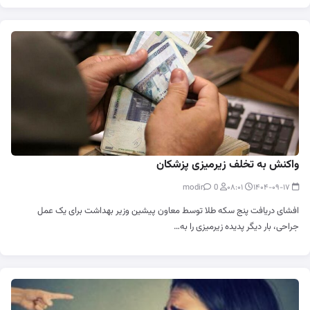
واکنش به تخلف زیرمیزی پزشکان
0
modir
۰۸:۰۱
۱۴۰۴-۰۹-۱۷
افشای دریافت پنج سکه طلا توسط معاون پیشین وزیر بهداشت برای یک عمل
جراحی، بار دیگر پدیده زیرمیزی را به…